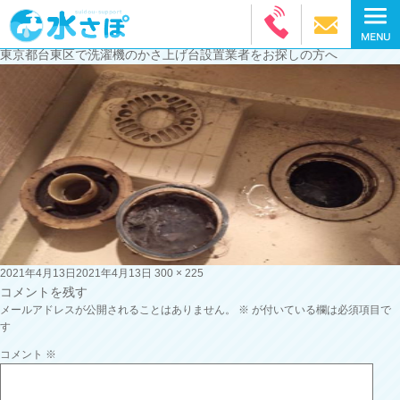
東京都台東区で洗濯機のかさ上げ台設置業者をお探しの方へ
投
フ
2021年4月13日
2021年4月13日
300 × 225
稿
ル
コメントを残す
日:
サ
メールアドレスが公開されることはありません。
※
が付いている欄は必須項目で
イ
す
ズ
コメント
※