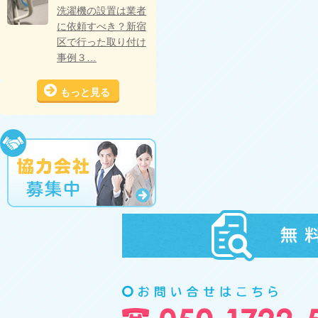
洗濯機の設置は業者
に依頼すべき？新宿
区で行った取り付け
事例３…
もっと見る