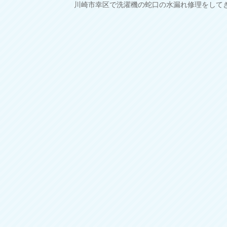
投
川崎市幸区で洗濯機の蛇口の水漏れ修理をして
稿
ナ
ビ
ゲ
ー
シ
ョ
ン