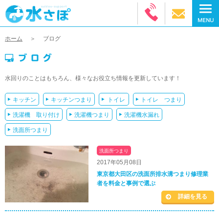
ホーム
ブログ
水回りのことはもちろん、様々なお役立ち情報を更新しています！
キッチン
キッチンつまり
トイレ
トイレ つまり
洗濯機 取り付け
洗濯機つまり
洗濯機水漏れ
洗面所つまり
洗面所つまり
2017年05月08日
東京都大田区の洗面所排水溝つまり修理業
者を料金と事例で選ぶ
詳細を見る