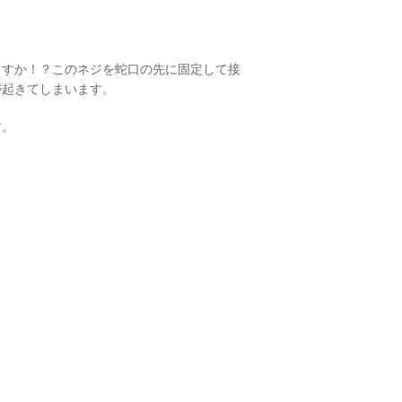
ますか！？このネジを蛇口の先に固定して接
が起きてしまいます。
す。