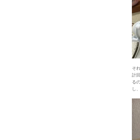
そ
計
る
し