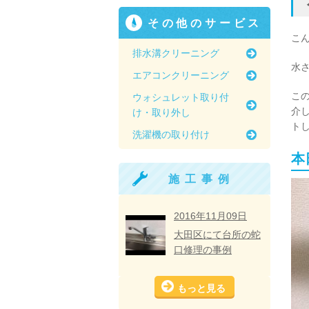
その他のサービス
こ
排水溝クリーニング
水
エアコンクリーニング
こ
ウォシュレット取り付
介
け・取り外し
ト
洗濯機の取り付け
本
施工事例
2016年11月09日
大田区にて台所の蛇
口修理の事例
もっと見る