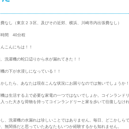
張費なし（東京２３区、及びその近郊、横浜、川崎市内出張費なし）
時間 40分程
さんこんにちは！！
然、洗濯機の蛇口辺りから水が漏れてきた！！
濯機の下が水浸しになっている！！
しかしたら、あなたは現在こんな状況にお困りなのでは無いでしょうか
濯機は生活する上で必要な家電の一つではないでしょか。コインランド
に入った大きな荷物を持ってコインランドリーと家を歩いて往復しなけ
。
かし、洗濯機の水漏れは珍しいことではありません。毎日、どこかしら
で、無関係だと思っていたあなたもいつか経験するかも知れません。