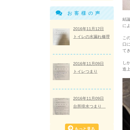
お客様の声
結
に
2016年11月12日
トイレの水漏れ修理
こ
口
て
し
2016年11月09日
造
トイレつまり
2016年11月09日
台所排水つまり
もっと見る