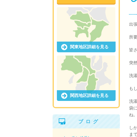
出
所要
関東地区詳細を見る
皆
突
洗
も
関西地区詳細を見る
洗
袋
ね
ブログ
し
ま