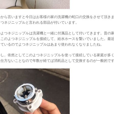
論から言いますと今日はお客様の家の洗濯機の蛇口の交換をさせて頂き
よつネジニップルと言われる部品が付いています。
のよつネジニップルは洗濯機と一緒に付属品として付いてきます。昔の
にこのよつネジニップルを接続して、給水ホースを繋いでいました。最
きているのでよつネジニップルはあまり使われなくなりましたね。
かし、依然としてこのよつネジニップルを使って接続している家庭が多
上仕方ないことなので年数が経てば消耗品として交換するのが一般的で