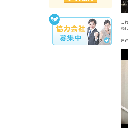
こ
続
戸