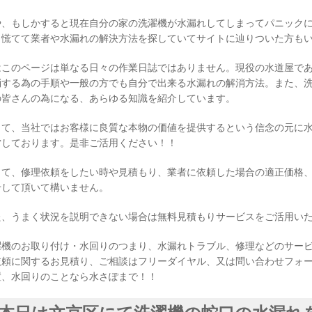
や、もしかすると現在自分の家の洗濯機が水漏れしてしまってパニック
、慌てて業者や水漏れの解決方法を探していてサイトに辿りついた方も
はこのページは単なる日々の作業日誌ではありません。現役の水道屋で
消する為の手順や一般の方でも自分で出来る水漏れの解消方法。また、
の皆さんの為になる、あらゆる知識を紹介しています。
して、当社ではお客様に良質な本物の価値を提供するという信念の元に
営しております。是非ご活用ください！！
して、修理依頼をしたい時や見積もり、業者に依頼した場合の適正価格
せして頂いて構いません。
た、うまく状況を説明できない場合は無料見積もりサービスをご活用い
濯機のお取り付け・水回りのつまり、水漏れトラブル、修理などのサー
依頼に関するお見積り、ご相談はフリーダイヤル、又は問い合わせフォ
置、水回りのことなら水さぽまで！！