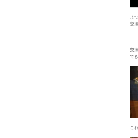
よ
交
交
で
こ