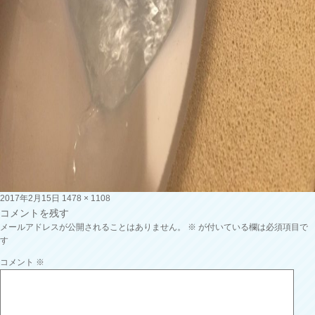
投
フ
2017年2月15日
1478 × 1108
稿
ル
コメントを残す
日:
サ
メールアドレスが公開されることはありません。
※
が付いている欄は必須項目で
イ
す
ズ
コメント
※