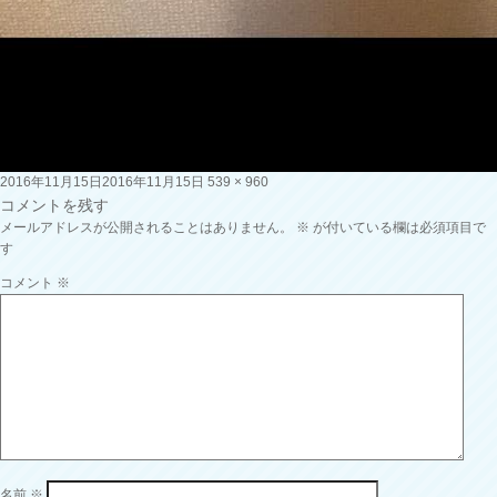
投
フ
2016年11月15日
2016年11月15日
539 × 960
稿
ル
コメントを残す
日:
サ
メールアドレスが公開されることはありません。
※
が付いている欄は必須項目で
イ
す
ズ
コメント
※
名前
※