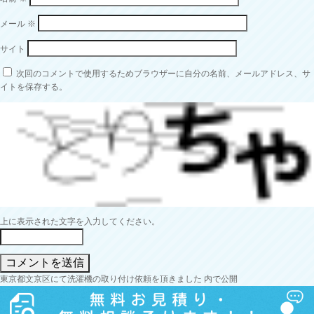
メール
※
サイト
次回のコメントで使用するためブラウザーに自分の名前、メールアドレス、サ
イトを保存する。
上に表示された文字を入力してください。
投
東京都文京区にて洗濯機の取り付け依頼を頂きました
内で公開
稿
ナ