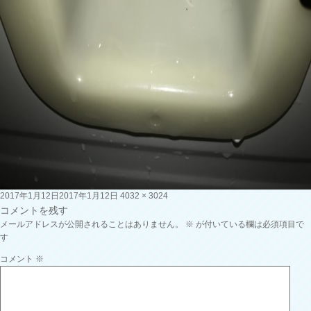
投
フ
2017年1月12日
2017年1月12日
4032 × 3024
稿
ル
コメントを残す
日:
サ
メールアドレスが公開されることはありません。
※
が付いている欄は必須項目で
イ
す
ズ
コメント
※