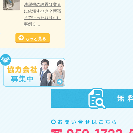
洗濯機の設置は業者
に依頼すべき？新宿
区で行った取り付け
事例３…
もっと見る