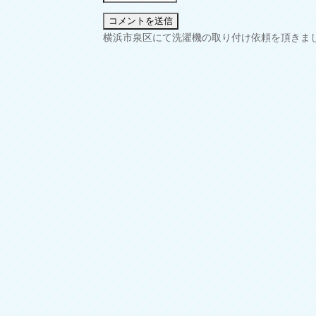
投
横浜市泉区にて洗濯機の取り付け依頼を頂きま
稿
ナ
ビ
ゲ
ー
シ
ョ
ン