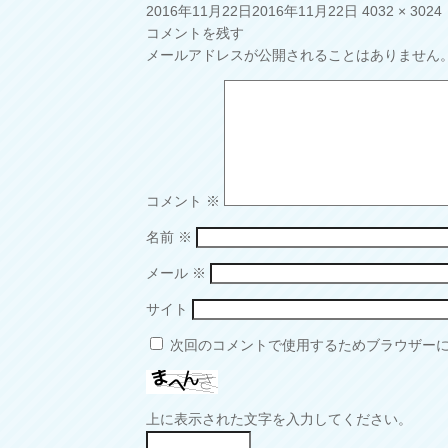
投
フ
2016年11月22日
2016年11月22日
4032 × 3024
稿
ル
コメントを残す
日:
サ
メールアドレスが公開されることはありません
イ
ズ
コメント
※
名前
※
メール
※
サイト
次回のコメントで使用するためブラウザー
上に表示された文字を入力してください。