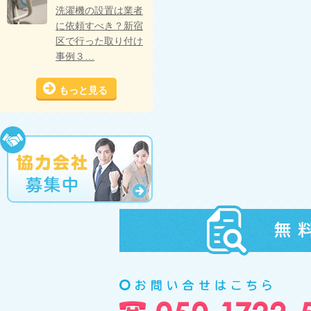
洗濯機の設置は業者
に依頼すべき？新宿
区で行った取り付け
事例３…
もっと見る