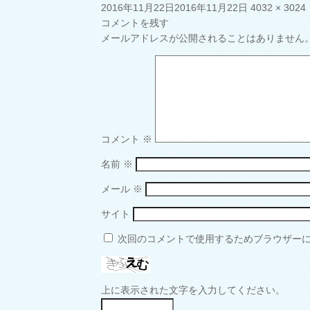
投
フ
2016年11月22日
2016年11月22日
4032 × 3024
稿
ル
コメントを残す
日:
サ
メールアドレスが公開されることはありません
イ
ズ
コメント
※
名前
※
メール
※
サイト
次回のコメントで使用するためブラウザー
上に表示された文字を入力してください。