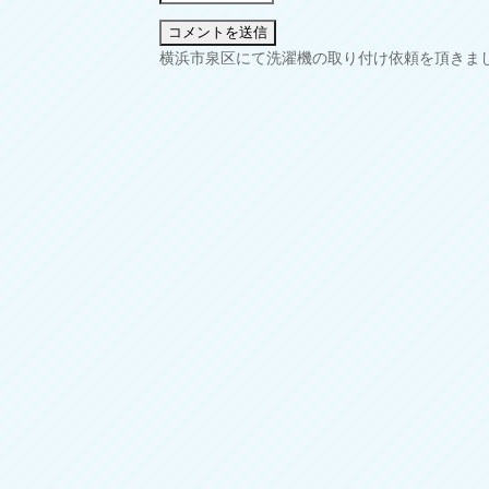
投
横浜市泉区にて洗濯機の取り付け依頼を頂きま
稿
ナ
ビ
ゲ
ー
シ
ョ
ン