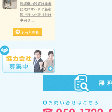
洗濯機の設置は業者
に依頼すべき？新宿
区で行った取り付け
事例３…
もっと見る