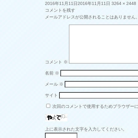
投
フ
2016年11月11日
2016年11月11日
3264 × 2448
稿
ル
コメントを残す
日:
サ
メールアドレスが公開されることはありません
イ
ズ
コメント
※
名前
※
メール
※
サイト
次回のコメントで使用するためブラウザー
上に表示された文字を入力してください。