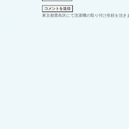
投
東京都豊島区にて洗濯機の取り付け依頼を頂き
稿
ナ
ビ
ゲ
ー
シ
ョ
ン