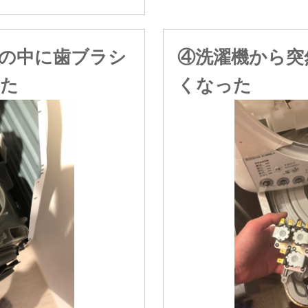
の中に歯ブラシ
④洗濯機から突
った
くなった