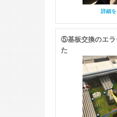
詳細を
⑤基板交換のエラ
た