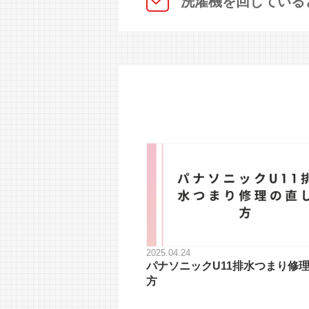
洗濯機を回している
2025.04.24
パナソニックU11排水つまり修
方