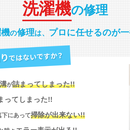
洗濯機
の修理
濯機
修理
プロに任せる
のが一
の
は、
溝
詰まってしまった!!
が
まってしまった!!
掃除が出来ない!!
真下にあって