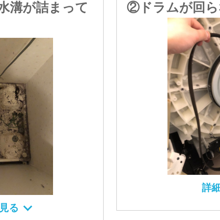
水溝が詰まって
②ドラムが回ら
詳
見る