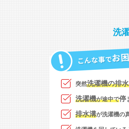
洗
洗濯機の排水
突然
洗濯機
停
が途中で
排水溝
が洗濯機の