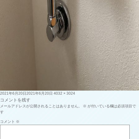
投
フ
2021年6月20日
2021年6月20日
4032 × 3024
稿
ル
コメントを残す
日:
サ
メールアドレスが公開されることはありません。
※
が付いている欄は必須項目で
イ
す
ズ
コメント
※