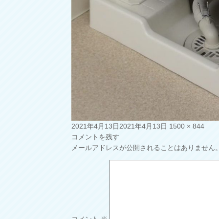
投
フ
2021年4月13日
2021年4月13日
1500 × 844
稿
ル
コメントを残す
日:
サ
メールアドレスが公開されることはありません
イ
ズ