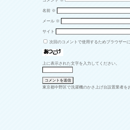
コメント
※
名前
※
メール
※
サイト
次回のコメントで使用するためブラウザー
上に表示された文字を入力してください。
投
東京都中野区で洗濯機のかさ上げ台設置業者を
稿
ナ
ビ
ゲ
ー
シ