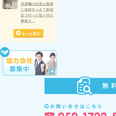
洗濯機の設置は業者
に依頼すべき？新宿
区で行った取り付け
事例３…
もっと見る