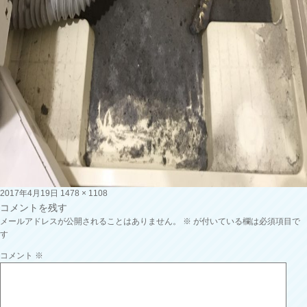
投
フ
2017年4月19日
1478 × 1108
稿
ル
コメントを残す
日:
サ
メールアドレスが公開されることはありません。
※
が付いている欄は必須項目で
イ
す
ズ
コメント
※