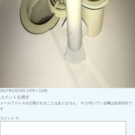
投
フ
2017年2月23日
1478 × 1108
稿
ル
コメントを残す
日:
サ
メールアドレスが公開されることはありません。
※
が付いている欄は必須項目で
イ
す
ズ
コメント
※