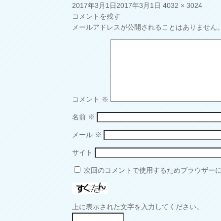
投
フ
2017年3月1日
2017年3月1日
4032 × 3024
稿
ル
コメントを残す
日:
サ
メールアドレスが公開されることはありません
イ
ズ
コメント
※
名前
※
メール
※
サイト
次回のコメントで使用するためブラウザー
上に表示された文字を入力してください。