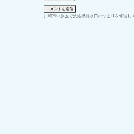
投
川崎市中原区で洗濯機排水口のつまりを修理し
稿
ナ
ビ
ゲ
ー
シ
ョ
ン