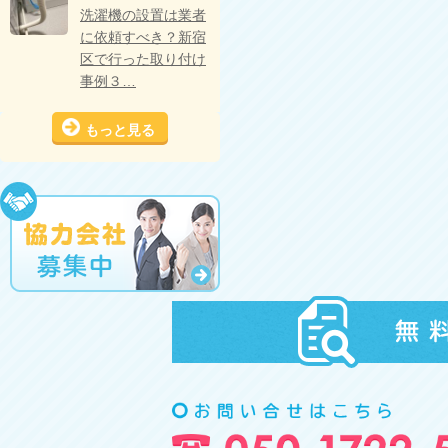
洗濯機の設置は業者
に依頼すべき？新宿
区で行った取り付け
事例３…
もっと見る