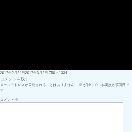
投
フ
2017年2月24日
2017年3月2日
750 × 1334
稿
ル
コメントを残す
日:
サ
メールアドレスが公開されることはありません。
※
が付いている欄は必須項目で
イ
す
ズ
コメント
※