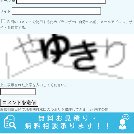
メール
※
サイト
次回のコメントで使用するためブラウザーに自分の名前、メールアドレス、サ
イトを保存する。
上に表示された文字を入力してください。
投
東京都墨田区で洗濯機排水口のつまりを修理してきました
内で公開
稿
ナ
ビ