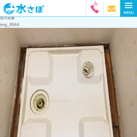
前の画像
img_8564