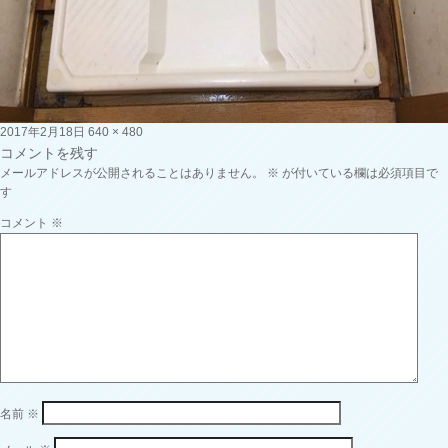
投
フ
2017年2月18日
640 × 480
稿
ル
コメントを残す
日:
サ
メールアドレスが公開されることはありません。
※
が付いている欄は必須項目で
イ
す
ズ
コメント
※
名前
※