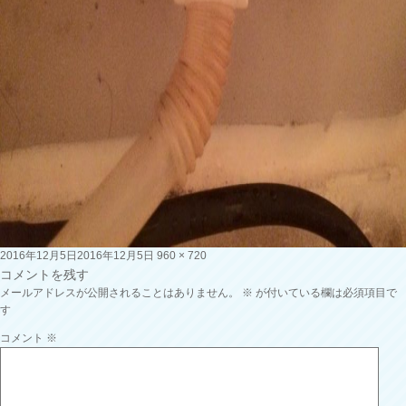
投
フ
2016年12月5日
2016年12月5日
960 × 720
稿
ル
コメントを残す
日:
サ
メールアドレスが公開されることはありません。
※
が付いている欄は必須項目で
イ
す
ズ
コメント
※