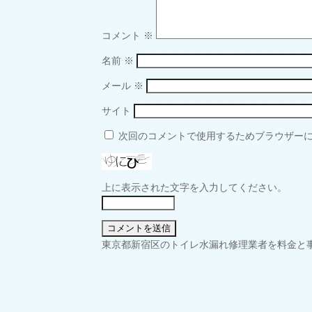
コメント
※
名前
※
メール
※
サイト
次回のコメントで使用するためブラウザー
上に表示された文字を入力してください。
投
東京都新宿区のトイレ水漏れ修理業者を料金と
稿
ナ
ビ
ゲ