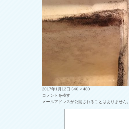
投
フ
2017年1月12日
640 × 480
稿
ル
コメントを残す
日:
サ
メールアドレスが公開されることはありません
イ
ズ