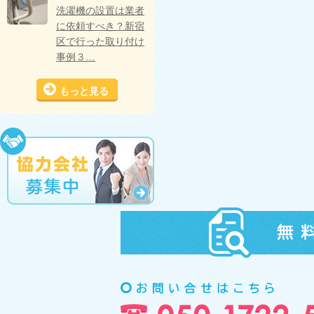
洗濯機の設置は業者
に依頼すべき？新宿
区で行った取り付け
事例３…
もっと見る