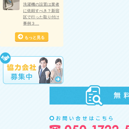
洗濯機の設置は業者
に依頼すべき？新宿
区で行った取り付け
事例３…
もっと見る