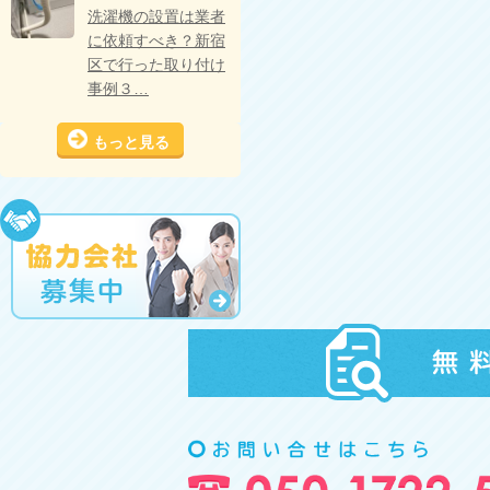
洗濯機の設置は業者
に依頼すべき？新宿
区で行った取り付け
事例３…
もっと見る