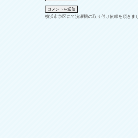
投
横浜市泉区にて洗濯機の取り付け依頼を頂きま
稿
ナ
ビ
ゲ
ー
シ
ョ
ン