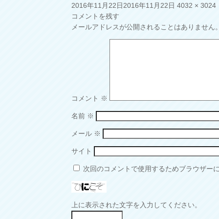
投
フ
2016年11月22日
2016年11月22日
4032 × 3024
稿
ル
コメントを残す
日:
サ
メールアドレスが公開されることはありません
イ
ズ
コメント
※
名前
※
メール
※
サイト
次回のコメントで使用するためブラウザー
上に表示された文字を入力してください。