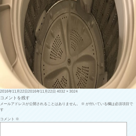
投
フ
2016年11月22日
2016年11月22日
4032 × 3024
稿
ル
コメントを残す
日:
サ
メールアドレスが公開されることはありません。
※
が付いている欄は必須項目で
イ
す
ズ
コメント
※