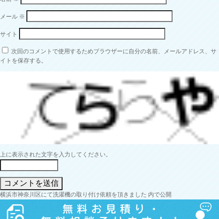
メール
※
サイト
次回のコメントで使用するためブラウザーに自分の名前、メールアドレス、サ
イトを保存する。
上に表示された文字を入力してください。
投
横浜市神奈川区にて洗濯機の取り付け依頼を頂きました
内で公開
稿
ナ