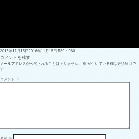
投
フ
2016年11月15日
2016年11月15日
539 × 960
稿
ル
コメントを残す
日:
サ
メールアドレスが公開されることはありません。
※
が付いている欄は必須項目で
イ
す
ズ
コメント
※
名前
※