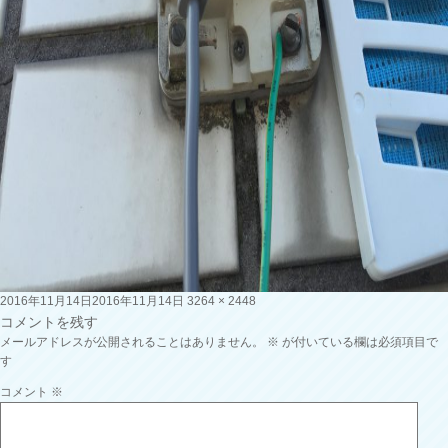
投
フ
2016年11月14日
2016年11月14日
3264 × 2448
稿
ル
コメントを残す
日:
サ
メールアドレスが公開されることはありません。
※
が付いている欄は必須項目で
イ
す
ズ
コメント
※