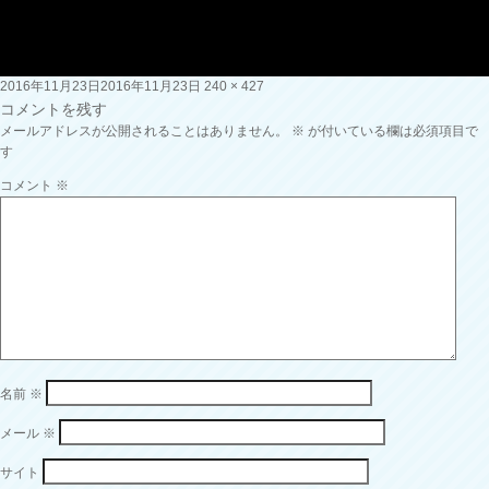
投
フ
2016年11月23日
2016年11月23日
240 × 427
稿
ル
コメントを残す
日:
サ
メールアドレスが公開されることはありません。
※
が付いている欄は必須項目で
イ
す
ズ
コメント
※
名前
※
メール
※
サイト