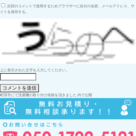
次回のコメントで使用するためブラウザーに自分の名前、メールアドレス、サ
イトを保存する。
上に表示された文字を入力してください。
投
町田市にて洗濯機の取り付け依頼を頂きました
内で公開
稿
ナ
ビ
ゲ
ー
シ