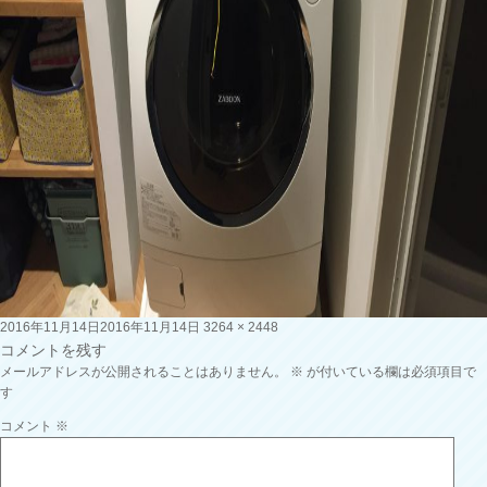
投
フ
2016年11月14日
2016年11月14日
3264 × 2448
稿
ル
コメントを残す
日:
サ
メールアドレスが公開されることはありません。
※
が付いている欄は必須項目で
イ
す
ズ
コメント
※