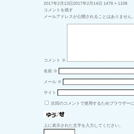
投
フ
2017年2月13日
2017年2月14日
1478 × 1108
稿
ル
コメントを残す
日:
サ
メールアドレスが公開されることはありません
イ
ズ
コメント
※
名前
※
メール
※
サイト
次回のコメントで使用するためブラウザー
上に表示された文字を入力してください。