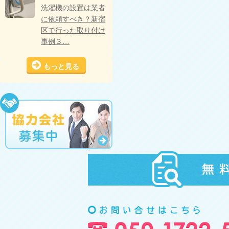
洗濯機の設置は業者
に依頼すべき？新宿
区で行った取り付け
事例３…
もっと見る