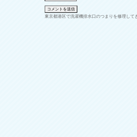
投
東京都港区で洗濯機排水口のつまりを修理して
稿
ナ
ビ
ゲ
ー
シ
ョ
ン