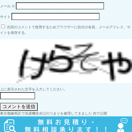
メール
※
サイト
次回のコメントで使用するためブラウザーに自分の名前、メールアドレス、サ
イトを保存する。
上に表示された文字を入力してください。
投
東京都練馬区で洗濯機排水口のつまりを修理してきました
内で公開
稿
ナ