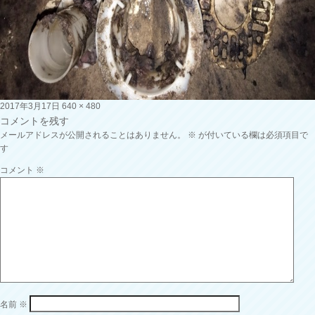
投
フ
2017年3月17日
640 × 480
稿
ル
コメントを残す
日:
サ
メールアドレスが公開されることはありません。
※
が付いている欄は必須項目で
イ
す
ズ
コメント
※
名前
※