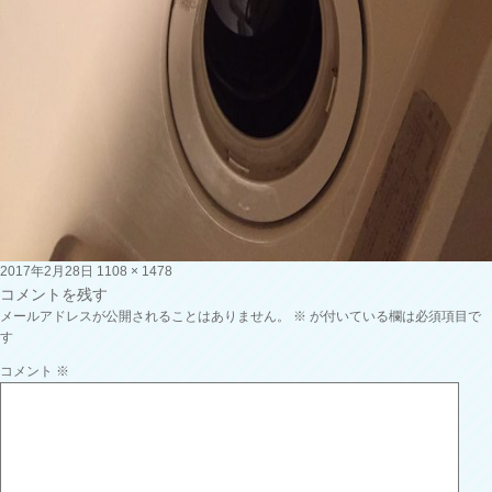
投
フ
2017年2月28日
1108 × 1478
稿
ル
コメントを残す
日:
サ
メールアドレスが公開されることはありません。
※
が付いている欄は必須項目で
イ
す
ズ
コメント
※