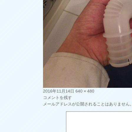
投
フ
2016年11月14日
640 × 480
稿
ル
コメントを残す
日:
サ
メールアドレスが公開されることはありません
イ
ズ