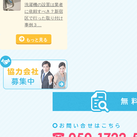
洗濯機の設置は業者
に依頼すべき？新宿
区で行った取り付け
事例３…
もっと見る