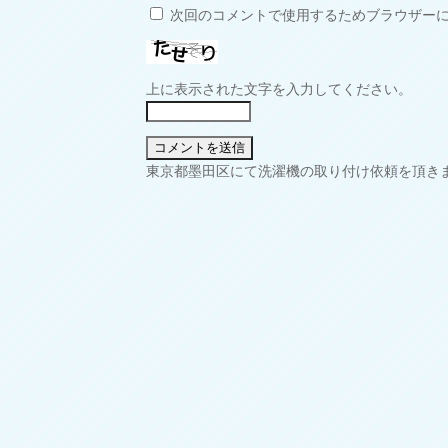
次回のコメントで使用するためブラウザー
上に表示された文字を入力してください。
投
東京都墨田区にて洗濯機の取り付け依頼を頂き
稿
ナ
ビ
ゲ
ー
シ
ョ
ン