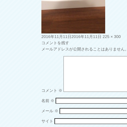
投
フ
2016年11月11日
2016年11月11日
225 × 300
稿
ル
コメントを残す
日:
サ
メールアドレスが公開されることはありません
イ
ズ
コメント
※
名前
※
メール
※
サイト