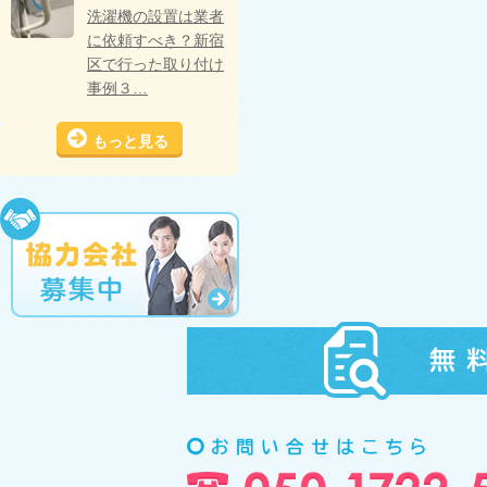
洗濯機の設置は業者
に依頼すべき？新宿
区で行った取り付け
事例３…
もっと見る