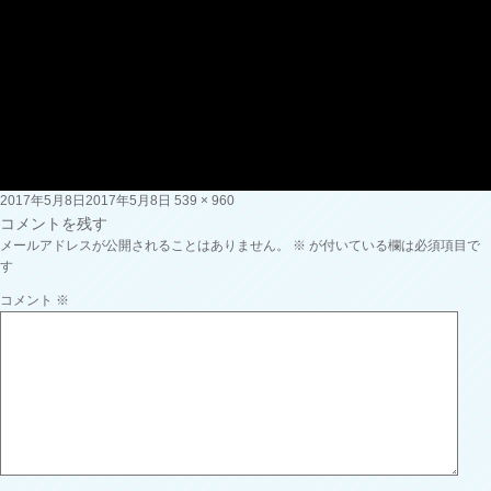
投
フ
2017年5月8日
2017年5月8日
539 × 960
稿
ル
コメントを残す
日:
サ
メールアドレスが公開されることはありません。
※
が付いている欄は必須項目で
イ
す
ズ
コメント
※