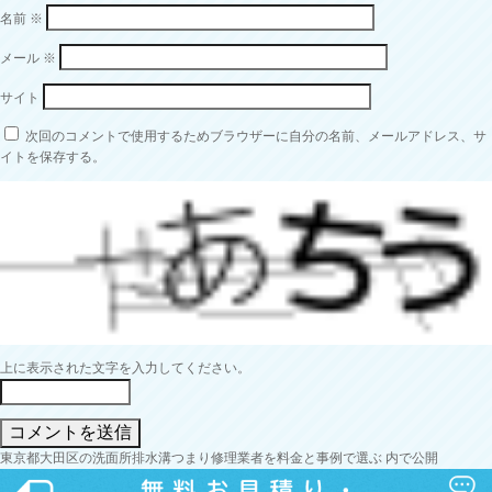
名前
※
メール
※
サイト
次回のコメントで使用するためブラウザーに自分の名前、メールアドレス、サ
イトを保存する。
上に表示された文字を入力してください。
投
東京都大田区の洗面所排水溝つまり修理業者を料金と事例で選ぶ
内で公開
稿