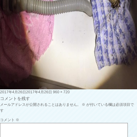
投
フ
2017年4月26日
2017年4月26日
960 × 720
稿
ル
コメントを残す
日:
サ
メールアドレスが公開されることはありません。
※
が付いている欄は必須項目で
イ
す
ズ
コメント
※